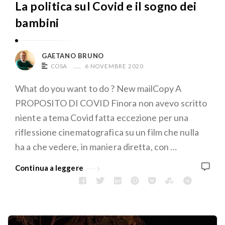
La politica sul Covid e il sogno dei
o
bambini
.
n
e
GAETANO BRUNO
t
COSA
6 NOVEMBRE 2020
A
What do you want to do ? New mailCopy A
r
PROPOSITO DI COVID Finora non avevo scritto
t
niente a tema Covid fatta eccezione per una
i
riflessione cinematografica su un film che nulla
c
ha a che vedere, in maniera diretta, con …
o
l
Continua a leggere
i
.